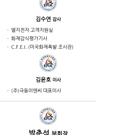
김수연
감사
· 엘지전자 고객지원실
· 화재감식평가기사
· C.F.E.I. (미국화재폭발 조사관)
김윤호
이사
· (주)극동이앤씨 대표이사
박춘석
부회장