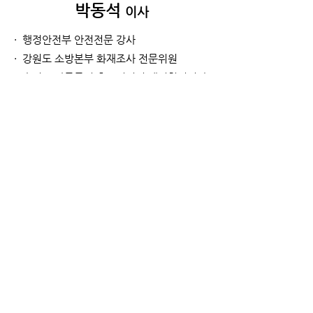
박동석
이사
· 행정안전부 안전전문 강사
· 강원도 소방본부 화재조사 전문위원
· 순직 소방공무원 추모기념회 대외협력이사
· C.F.E.I. (미국화재폭발 조사관)
주소
서울특별시 금천구
가산디지털1로 25,
대륭테크노타워
17차 1502호