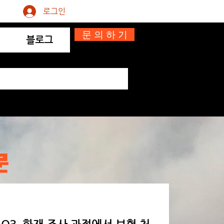
로그인
문 의 하 기
블로그
문